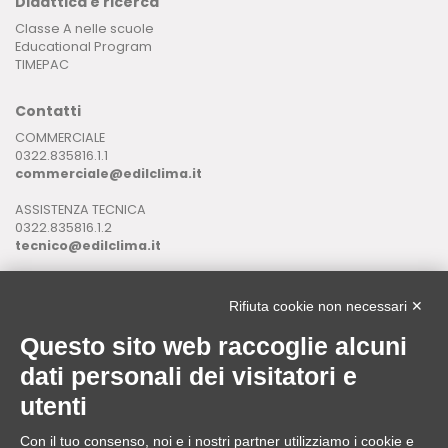
Didattica e ricerca
Classe A nelle scuole
Educational Program
TIMEPAC
Contatti
COMMERCIALE
0322.835816.1.1
commerciale@edilclima.it
ASSISTENZA TECNICA
0322.835816.1.2
tecnico@edilclima.it
ASSISTENZA INFORMATICA
0322.835816.1.3
Rifiuta cookie non necessari ✕
assistenza@edilclima.it
Questo sito web raccoglie alcuni
Download
dati personali dei visitatori e
Application Manager
utenti
Brochure
Con il tuo consenso, noi e i nostri partner utilizziamo i cookie e
ASSISTENZA REMOTA