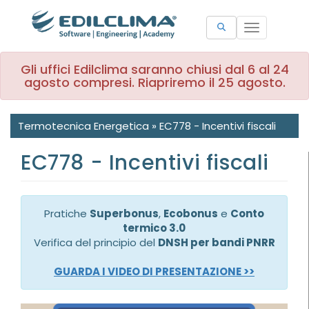
Toggle
navigation
Gli uffici Edilclima saranno chiusi dal 6 al 24
agosto compresi. Riapriremo il 25 agosto.
Termotecnica Energetica
»
EC778 - Incentivi fiscali
EC778 - Incentivi fiscali
Pratiche
Superbonus
,
Ecobonus
e
Conto
termico 3.0
Verifica del principio del
DNSH per bandi PNRR
GUARDA I VIDEO DI PRESENTAZIONE >>