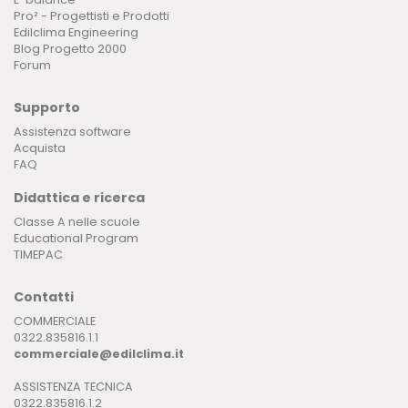
Pro² - Progettisti e Prodotti
Edilclima Engineering
Blog Progetto 2000
Forum
Supporto
Assistenza software
Acquista
FAQ
Didattica e ricerca
Classe A nelle scuole
Educational Program
TIMEPAC
Contatti
COMMERCIALE
0322.835816.1.1
commerciale@edilclima.it
ASSISTENZA TECNICA
0322.835816.1.2