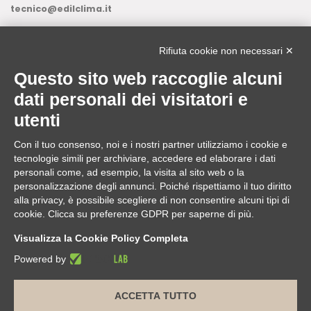
tecnico@edilclima.it
ASSISTENZA INFORMATICA
0322.835816.1.3
Rifiuta cookie non necessari ✕
assistenza@edilclima.it
Questo sito web raccoglie alcuni
Download
dati personali dei visitatori e
Application Manager
utenti
Brochure
Con il tuo consenso, noi e i nostri partner utilizziamo i cookie e
ASSISTENZA REMOTA
tecnologie simili per archiviare, accedere ed elaborare i dati
da utilizzare solo su richiesta di un operatore Edilclima
personali come, ad esempio, la visita al sito web o la
personalizzazione degli annunci. Poiché rispettiamo il tuo diritto
alla privacy, è possibile scegliere di non consentire alcuni tipi di
cookie. Clicca su preferenze GDPR per saperne di più.
Edilclima nel mondo
Visualizza la Cookie Policy Completa
Powered by
ACCETTA TUTTO
Edilclima S.r.l.
| Sede legale e operativa: Via Vivaldi, 7
Borgomanero (NO) | Sede operativa Torino: Via Colli, 24 Torino