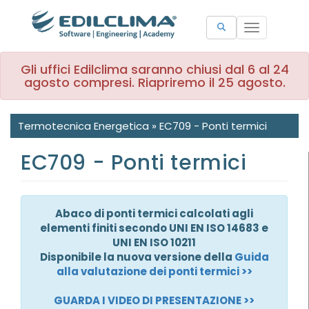
Toggle
navigation
Gli uffici Edilclima saranno chiusi dal 6 al 24
agosto compresi. Riapriremo il 25 agosto.
Termotecnica Energetica
»
EC709 - Ponti termici
EC709 - Ponti termici
Abaco di ponti termici calcolati agli
elementi finiti secondo UNI EN ISO 14683 e
UNI EN ISO 10211
Disponibile la nuova versione della
Guida
alla valutazione dei ponti termici >>
GUARDA I VIDEO DI PRESENTAZIONE >>