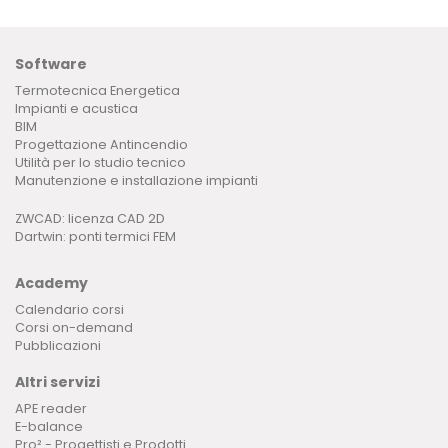
Software
Termotecnica Energetica
Impianti e acustica
BIM
Progettazione Antincendio
Utilità per lo studio tecnico
Manutenzione e installazione impianti
ZWCAD: licenza CAD 2D
Dartwin: ponti termici FEM
Academy
Calendario corsi
Corsi on-demand
Pubblicazioni
Altri servizi
APE reader
E-balance
Pro² - Progettisti e Prodotti