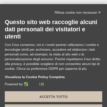
ASSISTENZA INFORMATICA
0322.835816.1.3
Rifiuta cookie non necessari ✕
assistenza@edilclima.it
Questo sito web raccoglie alcuni
Download
dati personali dei visitatori e
Application Manager
utenti
Brochure
Con il tuo consenso, noi e i nostri partner utilizziamo i cookie e
ASSISTENZA REMOTA
tecnologie simili per archiviare, accedere ed elaborare i dati
da utilizzare solo su richiesta di un operatore Edilclima
personali come, ad esempio, la visita al sito web o la
personalizzazione degli annunci. Poiché rispettiamo il tuo diritto
alla privacy, è possibile scegliere di non consentire alcuni tipi di
cookie. Clicca su preferenze GDPR per saperne di più.
Edilclima nel mondo
Visualizza la Cookie Policy Completa
Powered by
ACCETTA TUTTO
Edilclima S.r.l.
| Sede legale e operativa: Via Vivaldi, 7
Borgomanero (NO) | Sede operativa Torino: Via Colli, 24 Torino
(TO) | Tel. 0322 835816