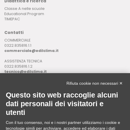
Didattica e ricerca
Classe A nelle scuole
Educational Program
TIMEPAC
Contatti
COMMERCIALE
0322.835816.1.1
commerciale@edilclima.it
ASSISTENZA TECNICA
0322.835816.1.2
tecnico@edilclima.it
ASSISTENZA INFORMATICA
Rifiuta cookie non necessari ✕
0322.835816.1.3
assistenza@edilclima.it
Questo sito web raccoglie alcuni
dati personali dei visitatori e
Download
utenti
Application Manager
Brochure
Con il tuo consenso, noi e i nostri partner utilizziamo i cookie e
tecnologie simili per archiviare, accedere ed elaborare i dati
ASSISTENZA REMOTA