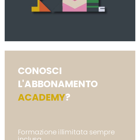
CONOSCI
L'ABBONAMENTO
ACADEMY
?
Formazione illimitata sempre
inclusa