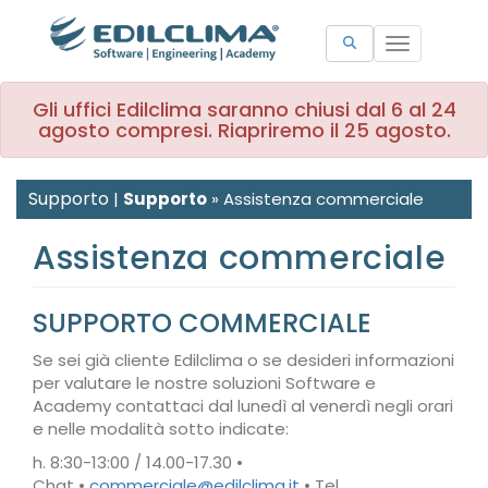
Toggle
navigation
Gli uffici Edilclima saranno chiusi dal 6 al 24
agosto compresi. Riapriremo il 25 agosto.
Supporto
|
Supporto
»
Assistenza commerciale
Assistenza commerciale
SUPPORTO COMMERCIALE
Se sei già cliente Edilclima o se desideri informazioni
per valutare le nostre soluzioni Software e
Academy contattaci dal lunedì al venerdì negli orari
e nelle modalità sotto indicate:
h. 8:30-13:00 / 14.00-17.30 •
Chat •
commerciale@edilclima.it
• Tel.