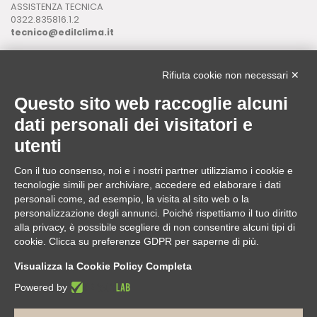
ASSISTENZA TECNICA
0322.835816.1.2
tecnico@edilclima.it
ASSISTENZA INFORMATICA
0322.835816.1.3
Rifiuta cookie non necessari ✕
assistenza@edilclima.it
Questo sito web raccoglie alcuni
Download
dati personali dei visitatori e
Application Manager
utenti
Brochure
Con il tuo consenso, noi e i nostri partner utilizziamo i cookie e
ASSISTENZA REMOTA
tecnologie simili per archiviare, accedere ed elaborare i dati
da utilizzare solo su richiesta di un operatore Edilclima
personali come, ad esempio, la visita al sito web o la
personalizzazione degli annunci. Poiché rispettiamo il tuo diritto
alla privacy, è possibile scegliere di non consentire alcuni tipi di
cookie. Clicca su preferenze GDPR per saperne di più.
Edilclima nel mondo
Visualizza la Cookie Policy Completa
Powered by