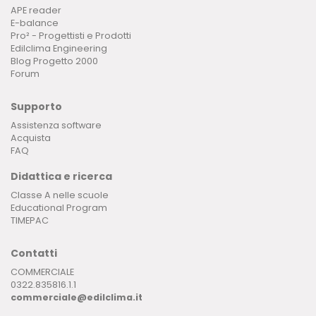
APE reader
E-balance
Pro² - Progettisti e Prodotti
Edilclima Engineering
Blog Progetto 2000
Forum
Supporto
Assistenza software
Acquista
FAQ
Didattica e ricerca
Classe A nelle scuole
Educational Program
TIMEPAC
Contatti
COMMERCIALE
0322.835816.1.1
commerciale@edilclima.it