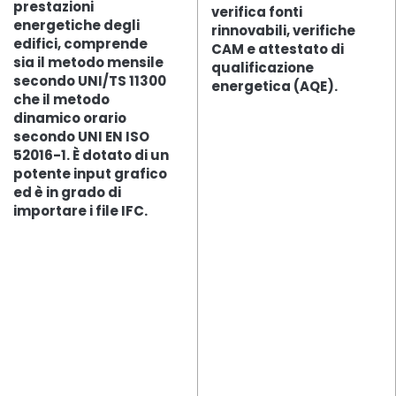
prestazioni
verifica fonti
energetiche degli
rinnovabili, verifiche
edifici, comprende
CAM e attestato di
sia il metodo mensile
qualificazione
secondo UNI/TS 11300
energetica (AQE).
che il metodo
dinamico orario
secondo UNI EN ISO
52016-1. È dotato di un
potente input grafico
ed è in grado di
importare i file IFC.