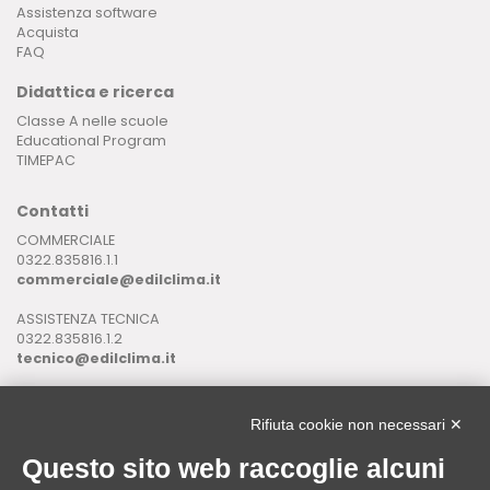
Assistenza software
Acquista
FAQ
Didattica e ricerca
Classe A nelle scuole
Educational Program
TIMEPAC
Contatti
COMMERCIALE
0322.835816.1.1
commerciale@edilclima.it
ASSISTENZA TECNICA
0322.835816.1.2
tecnico@edilclima.it
ASSISTENZA INFORMATICA
0322.835816.1.3
Rifiuta cookie non necessari ✕
assistenza@edilclima.it
Questo sito web raccoglie alcuni
Download