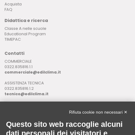
Acquista
FAQ
Didattica e ricerca
Classe A nelle scuole
Educational Program
TIMEPAC
Contatti
COMMERCIALE
0322.835816.1.1
commerciale@edilclima.it
ASSISTENZA TECNICA
0322.835816.1.2
tecnico@edilclima.it
ASSISTENZA INFORMATICA
0322.835816.1.3
Rifiuta cookie non necessari ✕
assistenza@edilclima.it
Questo sito web raccoglie alcuni
Download
dati personali dei visitatori e