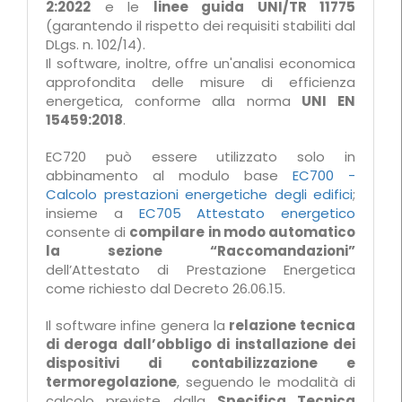
2:2022
e le
linee guida UNI/TR 11775
(garantendo il rispetto dei requisiti stabiliti dal
DLgs. n. 102/14).
Il software, inoltre, offre un'analisi economica
approfondita delle misure di efficienza
energetica, conforme alla norma
UNI EN
15459:2018
.
EC720 può essere utilizzato solo in
abbinamento al modulo base
EC700 -
Calcolo prestazioni energetiche degli edifici
;
insieme a
EC705 Attestato energetico
consente di
compilare in modo automatico
la sezione “Raccomandazioni”
dell’Attestato di Prestazione Energetica
come richiesto dal Decreto 26.06.15.
Il software infine genera la
relazione tecnica
di deroga dall’obbligo di installazione dei
dispositivi di contabilizzazione e
termoregolazione
, seguendo le modalità di
calcolo previste dalla
Specifica Tecnica