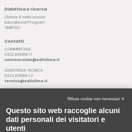
Didattica e ricerca
Classe A nelle scuole
Educational Program
TIMEPAC
Contatti
COMMERCIALE
0322.835816.1.1
commerciale@edilclima.it
ASSISTENZA TECNICA
0322.835816.1.2
tecnico@edilclima.it
ASSISTENZA INFORMATICA
0322.835816.1.3
Rifiuta cookie non necessari ✕
assistenza@edilclima.it
Questo sito web raccoglie alcuni
Download
dati personali dei visitatori e
Application Manager
utenti
Brochure