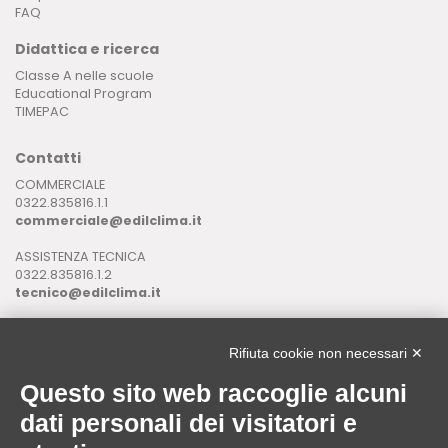
FAQ
Didattica e ricerca
Classe A nelle scuole
Educational Program
TIMEPAC
Contatti
COMMERCIALE
0322.835816.1.1
commerciale@edilclima.it
ASSISTENZA TECNICA
0322.835816.1.2
tecnico@edilclima.it
ASSISTENZA INFORMATICA
0322.835816.1.3
Rifiuta cookie non necessari ✕
assistenza@edilclima.it
Questo sito web raccoglie alcuni
Download
dati personali dei visitatori e
Application Manager