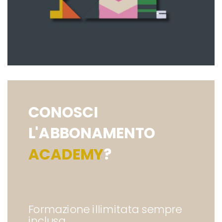
CONOSCI
L'ABBONAMENTO
ACADEMY
?
Formazione illimitata sempre
inclusa