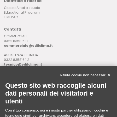
Didattica e ricerca
Classe A nelle scuole
Educational Program
TIMEPAC
Contatti
COMMERCIALE
0322.835816.1.1
commerciale@edilclima.it
ASSISTENZA TECNICA
0322.835816.1.2
tecnico@edilclima.it
ASSISTENZA INFORMATICA
Rifiuta cookie non necessari ✕
0322.835816.1.3
assistenza@edilclima.it
Questo sito web raccoglie alcuni
dati personali dei visitatori e
Download
utenti
Application Manager
Brochure
Con il tuo consenso, noi e i nostri partner utilizziamo i cookie e
tecnologie simili per archiviare, accedere ed elaborare i dati
ASSISTENZA REMOTA