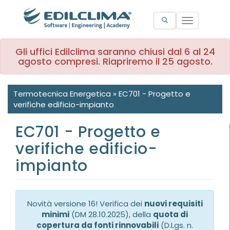
Toggle
navigation
Gli uffici Edilclima saranno chiusi dal 6 al 24
agosto compresi. Riapriremo il 25 agosto.
Termotecnica Energetica
»
EC701 - Progetto e
verifiche edificio-impianto
EC701 - Progetto e
verifiche edificio-
impianto
Novità versione 16! Verifica dei
nuovi requisiti
minimi
(DM 28.10.2025), della
quota di
copertura da fonti rinnovabili
(D.Lgs. n.