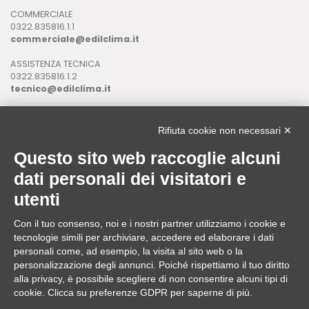
COMMERCIALE
0322.835816.1.1
commerciale@edilclima.it
ASSISTENZA TECNICA
0322.835816.1.2
tecnico@edilclima.it
ASSISTENZA INFORMATICA
0322.835816.1.3
Rifiuta cookie non necessari ✕
assistenza@edilclima.it
Questo sito web raccoglie alcuni
Download
dati personali dei visitatori e
Application Manager
utenti
Brochure
Con il tuo consenso, noi e i nostri partner utilizziamo i cookie e
ASSISTENZA REMOTA
tecnologie simili per archiviare, accedere ed elaborare i dati
da utilizzare solo su richiesta di un operatore Edilclima
personali come, ad esempio, la visita al sito web o la
personalizzazione degli annunci. Poiché rispettiamo il tuo diritto
alla privacy, è possibile scegliere di non consentire alcuni tipi di
cookie. Clicca su preferenze GDPR per saperne di più.
Edilclima nel mondo