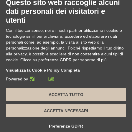
Questo sito web raccoglie alcuni
Download
dati personali dei visitatori e
Application Manager
utenti
Brochure
Con il tuo consenso, noi e i nostri partner utilizziamo i cookie e
ASSISTENZA REMOTA
tecnologie simili per archiviare, accedere ed elaborare i dati
da utilizzare solo su richiesta di un operatore Edilclima
personali come, ad esempio, la visita al sito web o la
personalizzazione degli annunci. Poiché rispettiamo il tuo diritto
alla privacy, è possibile scegliere di non consentire alcuni tipi di
cookie. Clicca su preferenze GDPR per saperne di più.
Edilclima nel mondo
Visualizza la Cookie Policy Completa
Powered by
ACCETTA TUTTO
Edilclima S.r.l.
| Sede legale e operativa: Via Vivaldi, 7
Borgomanero (NO) | Sede operativa Torino: Via Colli, 24 Torino
(TO) | Tel. 0322 835816
P.IVA 00460470032 | REA di Novara n. 123377 | Cap. soc. €
ACCETTA NECESSARI
15.600,00 i.v. | edilclima@pec.intercom.it
Informazioni sulla Privacy
|
Cookie e Tracciamento
|
Termini e
Condizioni
Preferenze GDPR