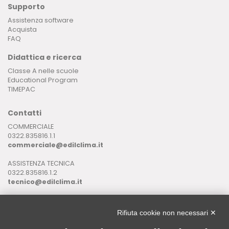
Supporto
Assistenza software
Acquista
FAQ
Didattica e ricerca
Classe A nelle scuole
Educational Program
TIMEPAC
Contatti
COMMERCIALE
0322.835816.1.1
commerciale@edilclima.it
ASSISTENZA TECNICA
0322.835816.1.2
tecnico@edilclima.it
ASSISTENZA INFORMATICA
0322.835816.1.3
Rifiuta cookie non necessari ✕
assistenza@edilclima.it