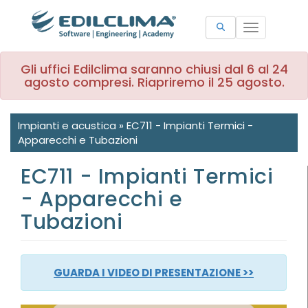
Toggle
navigation
Gli uffici Edilclima saranno chiusi dal 6 al 24
agosto compresi. Riapriremo il 25 agosto.
Impianti e acustica
»
EC711 - Impianti Termici -
Apparecchi e Tubazioni
EC711 - Impianti Termici
- Apparecchi e
Tubazioni
GUARDA I VIDEO DI PRESENTAZIONE >>