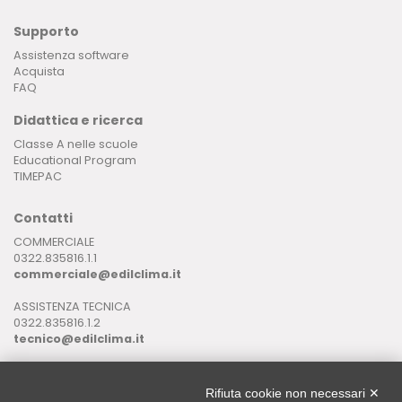
Supporto
Assistenza software
Acquista
FAQ
Didattica e ricerca
Classe A nelle scuole
Educational Program
TIMEPAC
Contatti
COMMERCIALE
0322.835816.1.1
commerciale@edilclima.it
ASSISTENZA TECNICA
0322.835816.1.2
tecnico@edilclima.it
ASSISTENZA INFORMATICA
0322.835816.1.3
Rifiuta cookie non necessari ✕