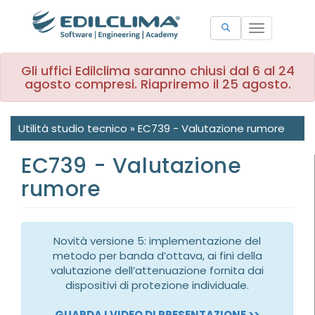
Toggle
navigation
Gli uffici Edilclima saranno chiusi dal 6 al 24
agosto compresi. Riapriremo il 25 agosto.
Utilità studio tecnico
»
EC739 - Valutazione rumore
EC739 - Valutazione
rumore
Novità versione 5: implementazione del
metodo per banda d’ottava, ai fini della
valutazione dell’attenuazione fornita dai
dispositivi di protezione individuale.
GUARDA I VIDEO DI PRESENTAZIONE >>