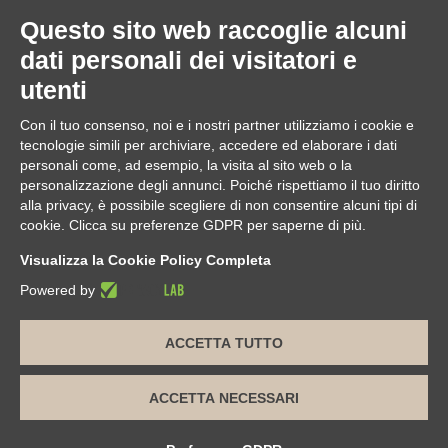
assistenza@edilclima.it
Questo sito web raccoglie alcuni
Download
dati personali dei visitatori e
Application Manager
utenti
Brochure
Con il tuo consenso, noi e i nostri partner utilizziamo i cookie e
ASSISTENZA REMOTA
tecnologie simili per archiviare, accedere ed elaborare i dati
da utilizzare solo su richiesta di un operatore Edilclima
personali come, ad esempio, la visita al sito web o la
personalizzazione degli annunci. Poiché rispettiamo il tuo diritto
alla privacy, è possibile scegliere di non consentire alcuni tipi di
cookie. Clicca su preferenze GDPR per saperne di più.
Edilclima nel mondo
Visualizza la Cookie Policy Completa
Powered by
ACCETTA TUTTO
Edilclima S.r.l.
| Sede legale e operativa: Via Vivaldi, 7
Borgomanero (NO) | Sede operativa Torino: Via Colli, 24 Torino
(TO) | Tel. 0322 835816
P.IVA 00460470032 | REA di Novara n. 123377 | Cap. soc. €
ACCETTA NECESSARI
15.600,00 i.v. | edilclima@pec.intercom.it
Informazioni sulla Privacy
|
Cookie e Tracciamento
|
Termini e
Condizioni