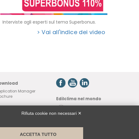
Interviste agli esperti sul tema Superbonus.
> Vai all'indice dei video
ownload
plication Manager
ochure
Edilclima nel mondo
SSISTENZA REMOTA
 utilizzare solo su
Rifiuta cookie non necessari ✕
chiesta di un operatore
ilclima
ACCETTA TUTTO