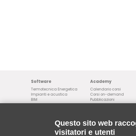
Software
Academy
Termotecnica Energetica
Calendario corsi
Impianti e acustica
Corsi on-demand
BIM
Pubblicazioni
Progettazione Antincendio
Utilità per lo studio tecnico
Altri servizi
Manutenzione e
APE reader
installazione impianti
Questo sito web raccog
E-balance
Pro² - Progettisti e Prodotti
visitatori e utenti
ZWCAD: licenza CAD 2D
Edilclima Engineering