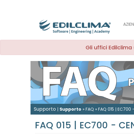
AZIE
Gli uffici Edilcli
Supporto
|
Supporto
»
FAQ
»
FAQ 015 | EC700 
FAQ 015 | EC700 - CE