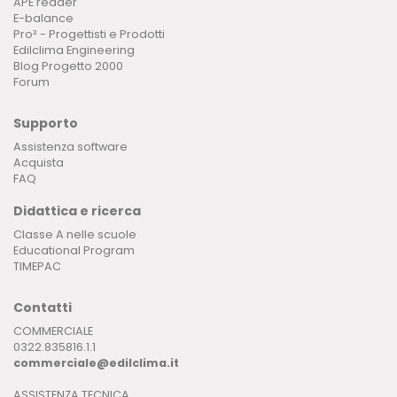
APE reader
E-balance
Pro² - Progettisti e Prodotti
Edilclima Engineering
Blog Progetto 2000
Forum
Supporto
Assistenza software
Acquista
FAQ
Didattica e ricerca
Classe A nelle scuole
Educational Program
TIMEPAC
Contatti
COMMERCIALE
0322.835816.1.1
commerciale@edilclima.it
ASSISTENZA TECNICA