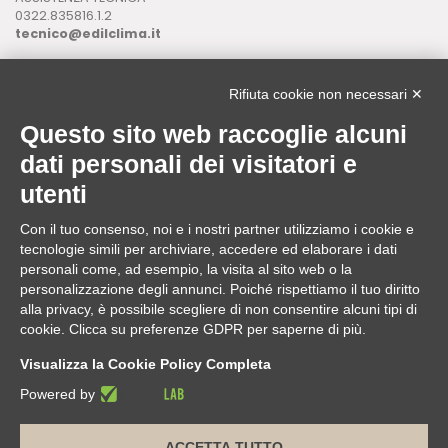
0322.835816.1.2
tecnico@edilclima.it
ASSISTENZA INFORMATICA
0322.835816.1.3
Rifiuta cookie non necessari ✕
assistenza@edilclima.it
Questo sito web raccoglie alcuni
Download
dati personali dei visitatori e
Application Manager
utenti
Brochure
Con il tuo consenso, noi e i nostri partner utilizziamo i cookie e
ASSISTENZA REMOTA
tecnologie simili per archiviare, accedere ed elaborare i dati
da utilizzare solo su richiesta di un operatore Edilclima
personali come, ad esempio, la visita al sito web o la
personalizzazione degli annunci. Poiché rispettiamo il tuo diritto
alla privacy, è possibile scegliere di non consentire alcuni tipi di
cookie. Clicca su preferenze GDPR per saperne di più.
Edilclima nel mondo
Visualizza la Cookie Policy Completa
Powered by
ACCETTA TUTTO