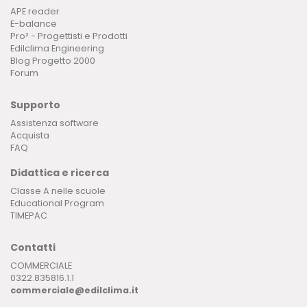
APE reader
E-balance
Pro² - Progettisti e Prodotti
Edilclima Engineering
Blog Progetto 2000
Forum
Supporto
Assistenza software
Acquista
FAQ
Didattica e ricerca
Classe A nelle scuole
Educational Program
TIMEPAC
Contatti
COMMERCIALE
0322.835816.1.1
commerciale@edilclima.it