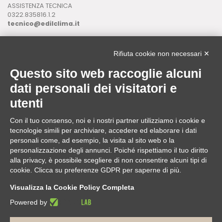
ASSISTENZA TECNICA
0322.835816.1.2
tecnico@edilclima.it
ASSISTENZA INFORMATICA
0322.835816.1.3
Rifiuta cookie non necessari ✕
assistenza@edilclima.it
Questo sito web raccoglie alcuni
Download
dati personali dei visitatori e
Application Manager
utenti
Brochure
Con il tuo consenso, noi e i nostri partner utilizziamo i cookie e
ASSISTENZA REMOTA
tecnologie simili per archiviare, accedere ed elaborare i dati
da utilizzare solo su richiesta di un operatore Edilclima
personali come, ad esempio, la visita al sito web o la
personalizzazione degli annunci. Poiché rispettiamo il tuo diritto
alla privacy, è possibile scegliere di non consentire alcuni tipi di
cookie. Clicca su preferenze GDPR per saperne di più.
Edilclima nel mondo
Visualizza la Cookie Policy Completa
Powered by