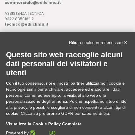
commerciale@edilclima.it
ASSISTENZA TECNICA
0322.835816.1.2
tecnico@edilclima.it
ASSISTENZA INFORMATICA
0322.835816.1.3
Rifiuta cookie non necessari ✕
assistenza@edilclima.it
Questo sito web raccoglie alcuni
Download
dati personali dei visitatori e
Application Manager
utenti
Brochure
Con il tuo consenso, noi e i nostri partner utilizziamo i cookie e
ASSISTENZA REMOTA
tecnologie simili per archiviare, accedere ed elaborare i dati
da utilizzare solo su richiesta di un operatore Edilclima
personali come, ad esempio, la visita al sito web o la
personalizzazione degli annunci. Poiché rispettiamo il tuo diritto
alla privacy, è possibile scegliere di non consentire alcuni tipi di
cookie. Clicca su preferenze GDPR per saperne di più.
Edilclima nel mondo
Visualizza la Cookie Policy Completa
Powered by