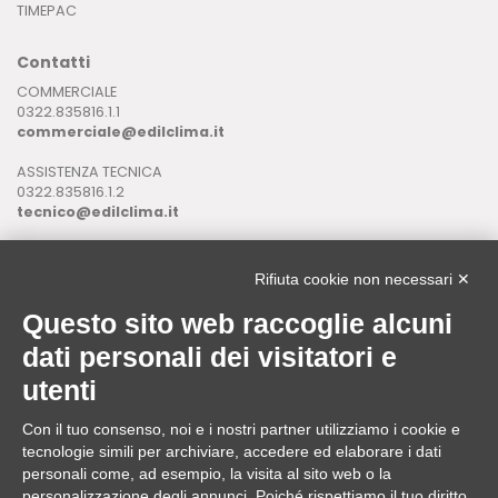
TIMEPAC
Contatti
COMMERCIALE
0322.835816.1.1
commerciale@edilclima.it
ASSISTENZA TECNICA
0322.835816.1.2
tecnico@edilclima.it
ASSISTENZA INFORMATICA
0322.835816.1.3
Rifiuta cookie non necessari ✕
assistenza@edilclima.it
Questo sito web raccoglie alcuni
Download
dati personali dei visitatori e
Application Manager
utenti
Brochure
Con il tuo consenso, noi e i nostri partner utilizziamo i cookie e
ASSISTENZA REMOTA
tecnologie simili per archiviare, accedere ed elaborare i dati
da utilizzare solo su richiesta di un operatore Edilclima
personali come, ad esempio, la visita al sito web o la
personalizzazione degli annunci. Poiché rispettiamo il tuo diritto