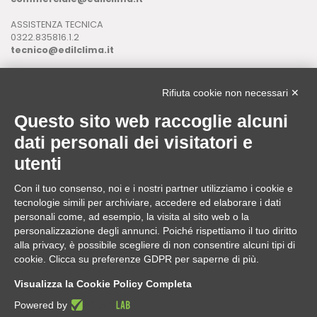
ASSISTENZA TECNICA
0322.835816.1.2
tecnico@edilclima.it
ASSISTENZA INFORMATICA
0322.835816.1.3
Rifiuta cookie non necessari ✕
assistenza@edilclima.it
Questo sito web raccoglie alcuni
Download
dati personali dei visitatori e
Application Manager
utenti
Brochure
Con il tuo consenso, noi e i nostri partner utilizziamo i cookie e
ASSISTENZA REMOTA
tecnologie simili per archiviare, accedere ed elaborare i dati
da utilizzare solo su richiesta di un operatore Edilclima
personali come, ad esempio, la visita al sito web o la
personalizzazione degli annunci. Poiché rispettiamo il tuo diritto
alla privacy, è possibile scegliere di non consentire alcuni tipi di
cookie. Clicca su preferenze GDPR per saperne di più.
Edilclima nel mondo
Visualizza la Cookie Policy Completa
Powered by