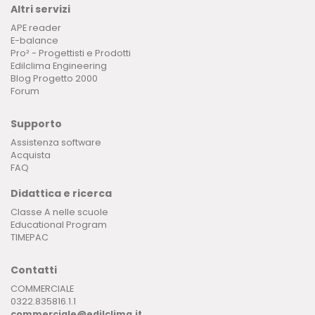
Altri servizi
APE reader
E-balance
Pro² - Progettisti e Prodotti
Edilclima Engineering
Blog Progetto 2000
Forum
Supporto
Assistenza software
Acquista
FAQ
Didattica e ricerca
Classe A nelle scuole
Educational Program
TIMEPAC
Contatti
COMMERCIALE
0322.835816.1.1
commerciale@edilclima.it