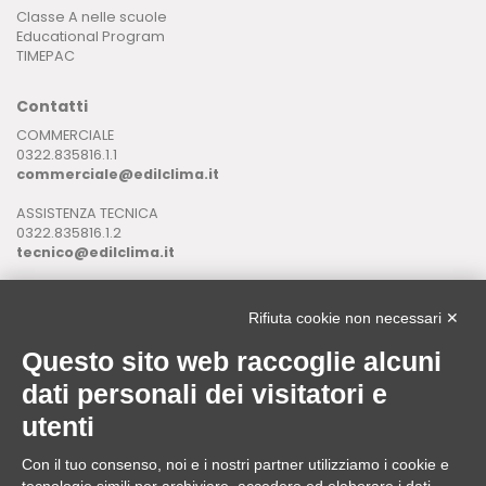
Classe A nelle scuole
Educational Program
TIMEPAC
Contatti
COMMERCIALE
0322.835816.1.1
commerciale@edilclima.it
ASSISTENZA TECNICA
0322.835816.1.2
tecnico@edilclima.it
ASSISTENZA INFORMATICA
0322.835816.1.3
Rifiuta cookie non necessari ✕
assistenza@edilclima.it
Questo sito web raccoglie alcuni
Download
dati personali dei visitatori e
Application Manager
utenti
Brochure
Con il tuo consenso, noi e i nostri partner utilizziamo i cookie e
ASSISTENZA REMOTA