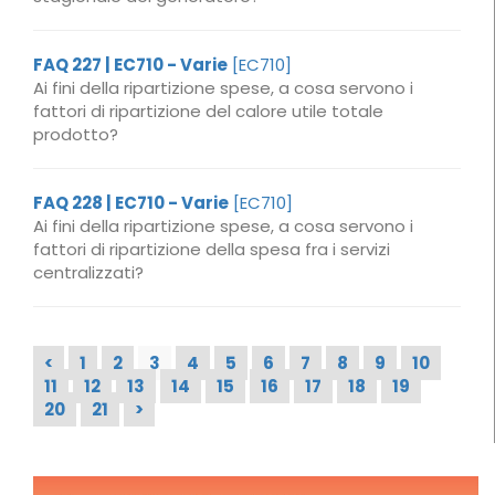
FAQ 227 | EC710 - Varie
[EC710]
Ai fini della ripartizione spese, a cosa servono i
fattori di ripartizione del calore utile totale
prodotto?
FAQ 228 | EC710 - Varie
[EC710]
Ai fini della ripartizione spese, a cosa servono i
fattori di ripartizione della spesa fra i servizi
centralizzati?
<
1
2
3
4
5
6
7
8
9
10
11
12
13
14
15
16
17
18
19
20
21
>